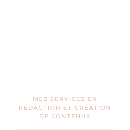
la rédaction de vos
contenus
améliorer votre image de marque
et
plus visible dans les résultats
des moteurs de recherche
Démontrez votre expertise
publiant régulièrement du contenu à forte
valeur ajoutée
MES SERVICES EN
RÉDACTION ET CRÉATION
DE CONTENUS